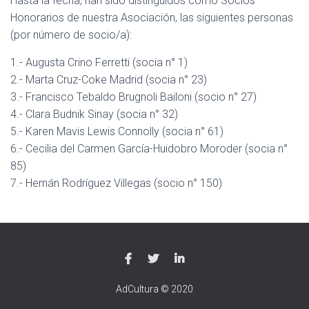
Hasta la fecha, han sido distinguidos como Socios
Ó
N
Honorarios de nuestra Asociación, las siguientes personas
(por número de socio/a):
1.- Augusta Crino Ferretti (socia n° 1)
2.- Marta Cruz-Coke Madrid (socia n° 23)
3.- Francisco Tebaldo Brugnoli Bailoni (socio n° 27)
4.- Clara Budnik Sinay (socia n° 32)
5.- Karen Mavis Lewis Connolly (socia n° 61)
6.- Cecilia del Carmen García-Huidobro Moroder (socia n°
85)
7.- Hernán Rodríguez Villegas (socio n° 150)
AdCultura © 2020