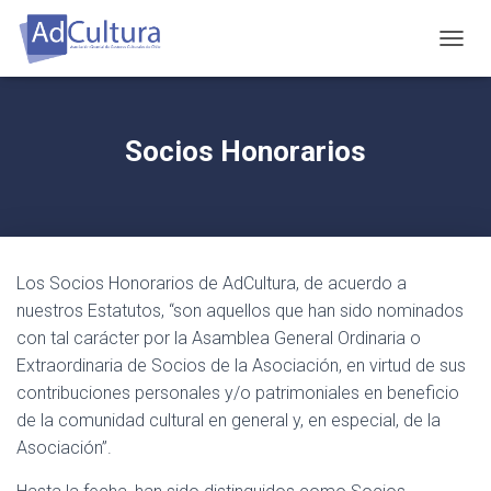
C
A
M
B
I
Socios Honorarios
A
R
M
O
D
O
Los Socios Honorarios de AdCultura, de acuerdo a
D
E
nuestros Estatutos, “son aquellos que han sido nominados
N
con tal carácter por la Asamblea General Ordinaria o
A
Extraordinaria de Socios de la Asociación, en virtud de sus
V
E
contribuciones personales y/o patrimoniales en beneficio
G
de la comunidad cultural en general y, en especial, de la
A
Asociación”.
C
I