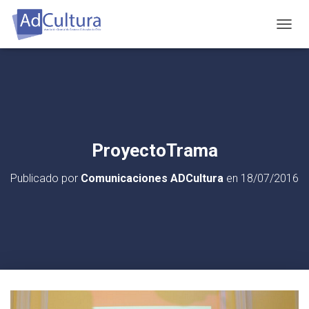
C
A
M
B
I
A
R
M
O
ProyectoTrama
D
O
Publicado por
Comunicaciones ADCultura
en
18/07/2016
D
E
N
A
V
E
G
A
C
I