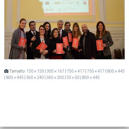
Ó
N
Tamaño:
150 × 150
|
300 × 167
|
750 × 417
|
750 × 417
|
800 × 445
|
800 × 445
|
360 × 240
|
360 × 300
|
50 × 50
|
800 × 445