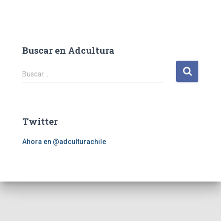
Buscar en Adcultura
B
Buscar …
u
s
c
a
Twitter
r
:
Ahora en @adculturachile