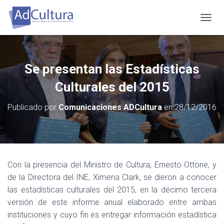
C
A
M
B
I
Se presentan las Estadísticas
A
R
Culturales del 2015
M
O
Publicado por
Comunicaciones ADCultura
en
28/12/2016
D
O
D
E
N
A
Con la presencia del Ministro de Cultura, Ernesto Ottone, y
V
de la Directora del INE, Ximena Clark, se dieron a conocer
E
G
las estadísticas culturales del 2015, en la décimo tercera
A
versión de este informe anual elaborado entre ambas
C
instituciones y cuyo fin es entregar información estadística
I