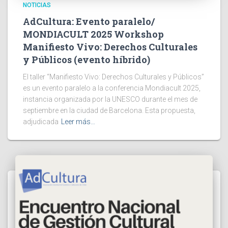
NOTICIAS
AdCultura: Evento paralelo/
MONDIACULT 2025 Workshop
Manifiesto Vivo: Derechos Culturales
y Públicos (evento híbrido)
El taller “Manifiesto Vivo: Derechos Culturales y Públicos”
es un evento paralelo a la conferencia Mondiacult 2025,
instancia organizada por la UNESCO durante el mes de
septiembre en la ciudad de Barcelona. Esta propuesta,
adjudicada
Leer más…