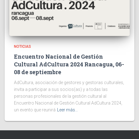
NOTICIAS
Encuentro Nacional de Gestión
Cultural AdCultura 2024 Rancagua, 06-
08 de septiembre
AdCultura, asociación de gestores y gestoras culturales,
invita a participar a sus socios(as) y a todas las
personas profesionales de la gestión cultural al
Encuentro Nacional de Gestión Cultural AdCultura 2024,
un evento que reunirá
Leer más…