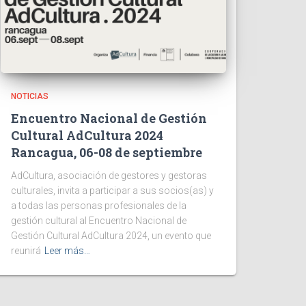
NOTICIAS
Encuentro Nacional de Gestión
Cultural AdCultura 2024
Rancagua, 06-08 de septiembre
AdCultura, asociación de gestores y gestoras
culturales, invita a participar a sus socios(as) y
a todas las personas profesionales de la
gestión cultural al Encuentro Nacional de
Gestión Cultural AdCultura 2024, un evento que
reunirá
Leer más…