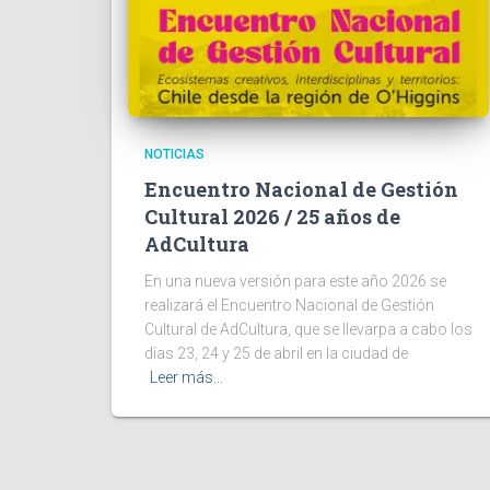
NOTICIAS
Encuentro Nacional de Gestión
Cultural 2026 / 25 años de
AdCultura
En una nueva versión para este año 2026 se
realizará el Encuentro Nacional de Gestión
Cultural de AdCultura, que se llevarpa a cabo los
días 23, 24 y 25 de abril en la ciudad de
Leer más…