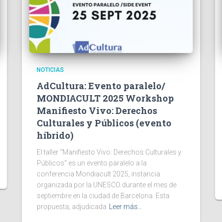
NOTICIAS
AdCultura: Evento paralelo/
MONDIACULT 2025 Workshop
Manifiesto Vivo: Derechos
Culturales y Públicos (evento
híbrido)
El taller “Manifiesto Vivo: Derechos Culturales y
Públicos” es un evento paralelo a la
conferencia Mondiacult 2025, instancia
organizada por la UNESCO durante el mes de
septiembre en la ciudad de Barcelona. Esta
propuesta, adjudicada
Leer más…