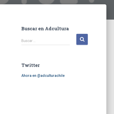
Buscar en Adcultura
B
Buscar …
u
s
c
a
Twitter
r
:
Ahora en @adculturachile