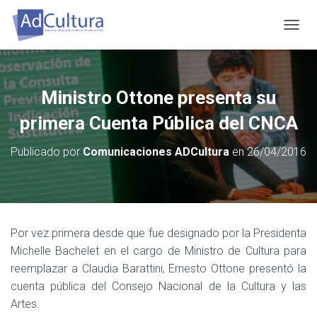
C
A
M
B
I
Ministro Ottone presenta su
A
R
primera Cuenta Pública del CNCA
M
O
Publicado por
Comunicaciones ADCultura
en
26/04/2016
D
O
D
E
N
A
Por vez primera desde que fue designado por la Presidenta
V
Michelle Bachelet en el cargo de Ministro de Cultura para
E
G
reemplazar a Claudia Barattini, Ernesto Ottone presentó la
A
cuenta pública del Consejo Nacional de la Cultura y las
C
Artes.
I