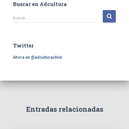
Buscar en Adcultura
B
Buscar …
u
s
c
a
Twitter
r
:
Ahora en @adculturachile
Entradas relacionadas