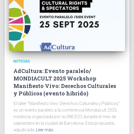
NOTICIAS
AdCultura: Evento paralelo/
MONDIACULT 2025 Workshop
Manifiesto Vivo: Derechos Culturales
y Públicos (evento híbrido)
El taller “Manifiesto Vivo: Derechos Culturales y Públicos”
es un evento paralelo a la conferencia Mondiacult 2025,
instancia organizada por la UNESCO durante el mes de
septiembre en la ciudad de Barcelona. Esta propuesta,
adjudicada
Leer más…