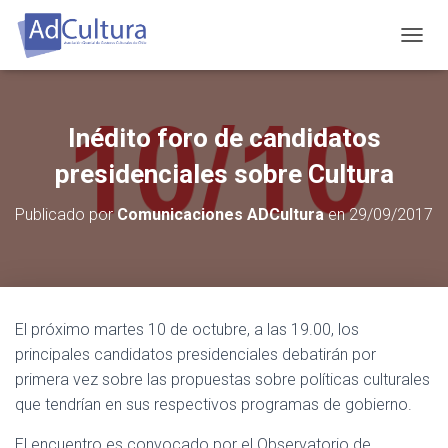
C
A
M
B
I
Inédito foro de candidatos
A
R
presidenciales sobre Cultura
M
O
Publicado por
Comunicaciones ADCultura
en
29/09/2017
D
O
D
E
N
A
El próximo martes 10 de octubre, a las 19.00, los
V
principales candidatos presidenciales debatirán por
E
G
primera vez sobre las propuestas sobre políticas culturales
A
que tendrían en sus respectivos programas de gobierno.
C
I
El encuentro es convocado por el Observatorio de