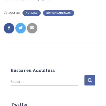
Categorías:
NOTICIAS
NOTICIAS ANTIGUAS
Buscar en Adcultura
B
Buscar …
u
s
c
a
Twitter
r