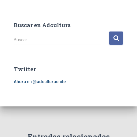
Buscar en Adcultura
B
Buscar …
u
s
c
a
Twitter
r
:
Ahora en @adculturachile
Entradas relacionadas