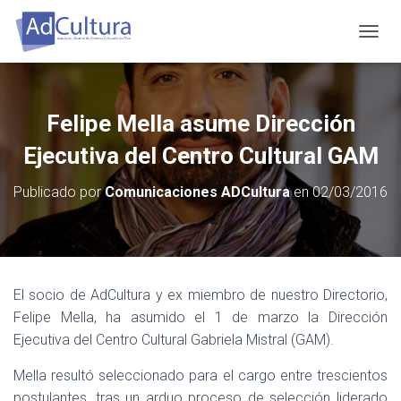
C
A
M
B
I
Felipe Mella asume Dirección
A
R
Ejecutiva del Centro Cultural GAM
M
O
Publicado por
Comunicaciones ADCultura
en
02/03/2016
D
O
D
E
N
A
El socio de AdCultura y ex miembro de nuestro Directorio,
V
Felipe Mella, ha asumido el 1 de marzo la Dirección
E
G
Ejecutiva del Centro Cultural Gabriela Mistral (GAM).
A
C
Mella resultó seleccionado para el cargo entre trescientos
I
postulantes, tras un arduo proceso de selección liderado