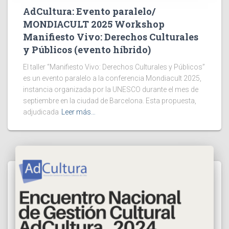
AdCultura: Evento paralelo/
MONDIACULT 2025 Workshop
Manifiesto Vivo: Derechos Culturales
y Públicos (evento híbrido)
El taller “Manifiesto Vivo: Derechos Culturales y Públicos”
es un evento paralelo a la conferencia Mondiacult 2025,
instancia organizada por la UNESCO durante el mes de
septiembre en la ciudad de Barcelona. Esta propuesta,
adjudicada
Leer más…