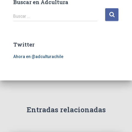
Buscar en Adcultura
B
Buscar …
u
s
c
a
Twitter
r
:
Ahora en @adculturachile
Entradas relacionadas