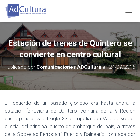
C
A
M
B
I
Estación de trenes de Quintero se
A
R
convierte en centro cultural
M
O
Publicado por
Comunicaciones ADCultura
en
24/09/2016
D
O
D
E
N
A
El recuerdo de un pasado glorioso era hasta ahora la
V
estación ferroviaria de Quintero, comuna de la V Región
E
G
que a principios del siglo XX competía con Valparaíso por
A
el sitial del principal puerto de embarque del país, a través
C
de la Sociedad Ferrocarril Puerto y Balneario, formada por
I