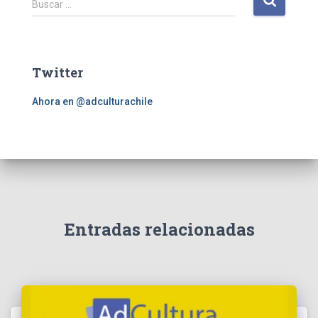
Buscar …
u
s
c
a
Twitter
r
:
Ahora en @adculturachile
Entradas relacionadas