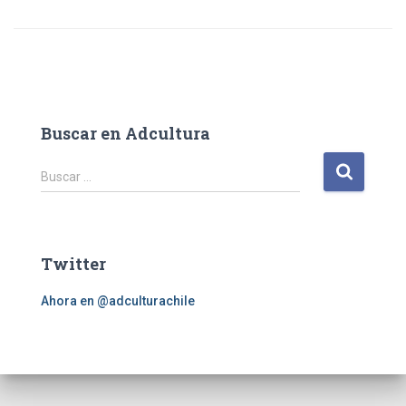
Buscar en Adcultura
B
Buscar …
u
s
c
a
Twitter
r
:
Ahora en @adculturachile