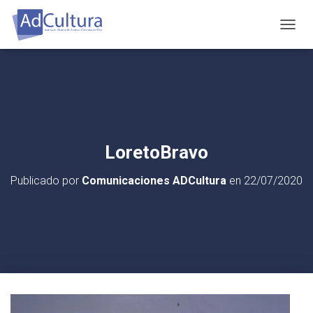
C
A
M
B
I
A
R
M
O
LoretoBravo
D
O
Publicado por
Comunicaciones ADCultura
en
22/07/2020
D
E
N
A
V
E
G
A
C
I