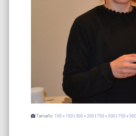
Tamaño:
150 × 150
|
300 × 200
|
750 × 500
|
750 × 50