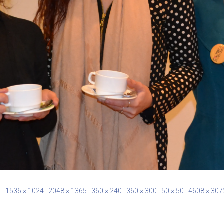
0
|
1536 × 1024
|
2048 × 1365
|
360 × 240
|
360 × 300
|
50 × 50
|
4608 × 307