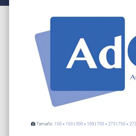
Tamaño:
150 × 150
|
300 × 109
|
750 × 273
|
750 × 27