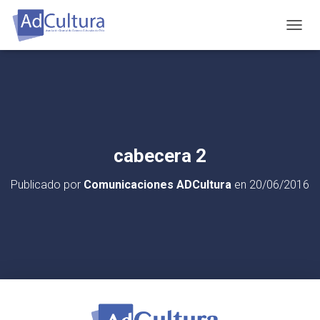
C
A
M
B
I
A
R
M
O
cabecera 2
D
O
Publicado por
Comunicaciones ADCultura
en
20/06/2016
D
E
N
A
V
E
G
A
C
I