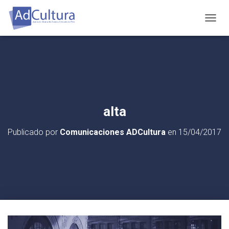
C
A
M
B
I
A
R
M
O
alta
D
O
Publicado por
Comunicaciones ADCultura
en
15/04/2017
D
E
N
A
V
E
G
A
C
I