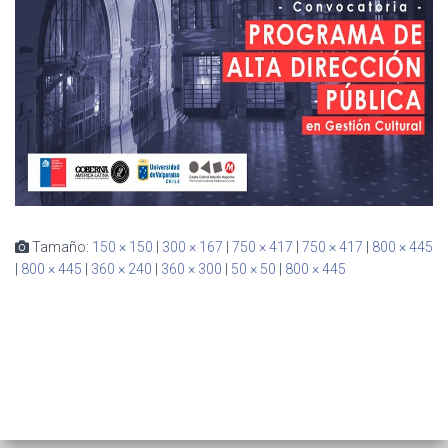
Ó
N
Tamaño:
150 × 150
|
300 × 167
|
750 × 417
|
750 × 417
|
800 × 445
|
800 × 445
|
360 × 240
|
360 × 300
|
50 × 50
|
800 × 445